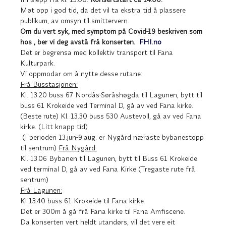
Møt opp i god tid, da det vil ta ekstra tid å plassere 
publikum, av omsyn til smittervern. 
Om du vert syk, med symptom på Covid-19 beskriven som 
hos 
, ber vi deg avstå frå konserten.  
FHI.no
Det er begrensa med kollektiv transport til Fana 
Kulturpark.  
Vi oppmodar om å nytte desse rutane: 
Frå Busstasjonen:
Kl. 13.20 buss 67 Nordås-Søråshøgda til Lagunen, bytt til 
buss 61 Krokeide ved Terminal D, gå av ved Fana kirke. 
(Beste rute) Kl. 13.30 buss 530 Austevoll, gå av ved Fana 
kirke. (Litt knapp tid)  
 (I perioden 13.jun-9.aug. er Nygård næraste bybanestopp 
til sentrum) 
Frå Nygård:
Kl. 13.06 Bybanen til Lagunen, bytt til Buss 61 Krokeide 
ved terminal D, gå av ved Fana Kirke (Tregaste rute frå 
sentrum)  
Frå Lagunen:
Kl 13.40 buss 61 Krokeide til Fana kirke.   
Det er 300m å gå frå Fana kirke til Fana Amfiscene.   
Da konserten vert heldt utandørs, vil det vere eit 