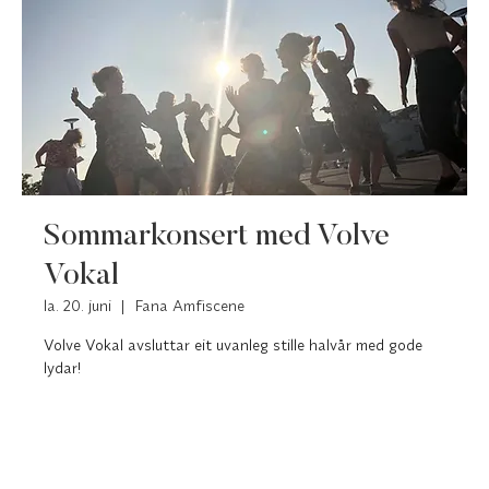
Sommarkonsert med Volve
Vokal
la. 20. juni
  |  
Fana Amfiscene
Volve Vokal avsluttar eit uvanleg stille halvår med gode
lydar!
Registreringa er lukka.
Se andre arrangementer