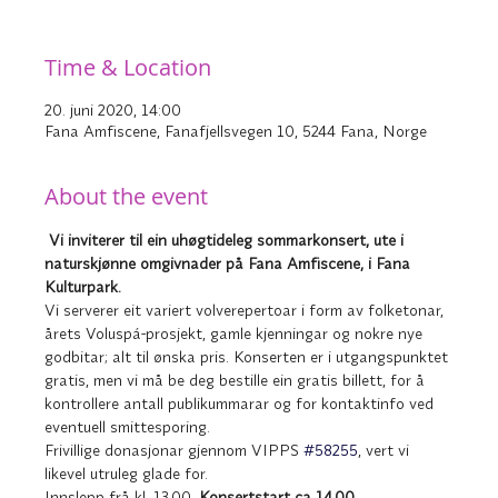
Time & Location
20. juni 2020, 14:00
Fana Amfiscene, Fanafjellsvegen 10, 5244 Fana, Norge
About the event
Vi inviterer til ein uhøgtideleg sommarkonsert, ute i 
naturskjønne omgivnader på Fana Amfiscene, i Fana 
Kulturpark.
Vi serverer eit variert volverepertoar i form av folketonar, 
årets Voluspá-prosjekt, gamle kjenningar og nokre nye 
godbitar; alt til ønska pris. Konserten er i utgangspunktet 
gratis, men vi må be deg bestille ein gratis billett, for å 
kontrollere antall publikummarar og for kontaktinfo ved 
eventuell smittesporing.
Frivillige donasjonar gjennom VIPPS 
#58255
, vert vi 
likevel utruleg glade for.   
Innslepp frå kl. 13.00.
 Konsertstart ca 14.00. 