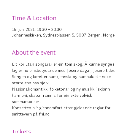
Time & Location
15. juni 2021, 19:30 – 20:30
Johanneskirken, Sydnesplassen 5, 5007 Bergen, Norge
About the event
Eit kor utan songarar er ein tom skog. Å kunne synge i 
lag er no einsbetydande med ljosere dagar, ljosere tider. 
Songen og koret er samkjennsla og samhaldet - noke 
større enn oss sjølv. 
Nasjonalromantikk, folketonar og ny musikk i skjønn 
harmoni, skapar ramma for ein ekte volvisk 
sommarkonsert.
Konserten blir gjennomført etter gjeldande reglar for 
smittevern på fhi.no.
Tickets